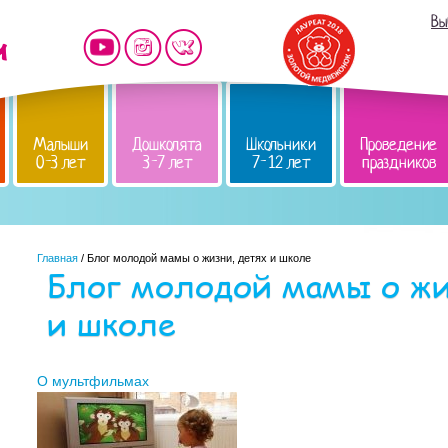
Вы
Малыши
Дошколята
Школьники
Проведение
0-3 лет
3-7 лет
7-12 лет
праздников
Главная
/ Блог молодой мамы о жизни, детях и школе
Блог молодой мамы о жи
и школе
О мультфильмах