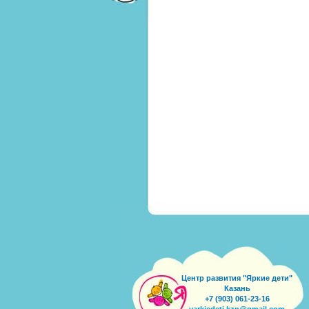
Центр развития "Яркие дети"
Казань
+7 (903) 061-23-16