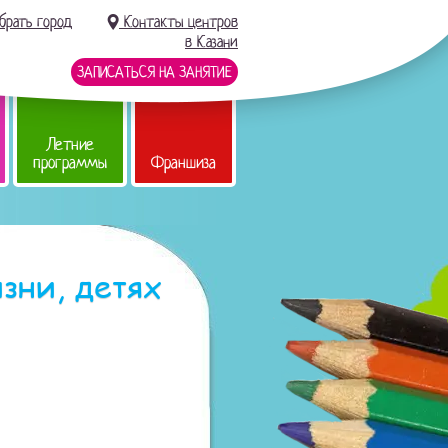
брать город
Контакты центров
в Казани
ЗАПИСАТЬСЯ НА ЗАНЯТИЕ
Летние
программы
Франшиза
зни, детях