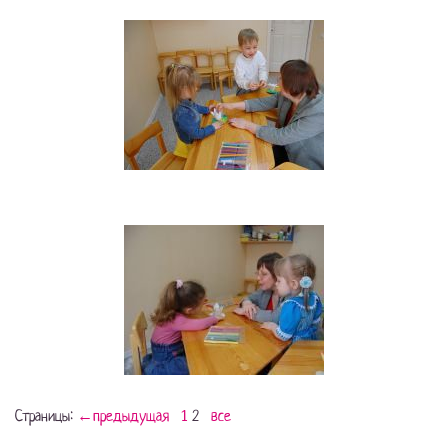
Страницы:
←предыдущая
1
2
все