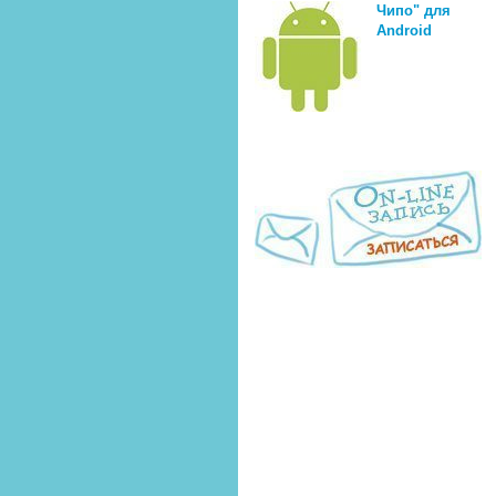
Чипо" для
Android