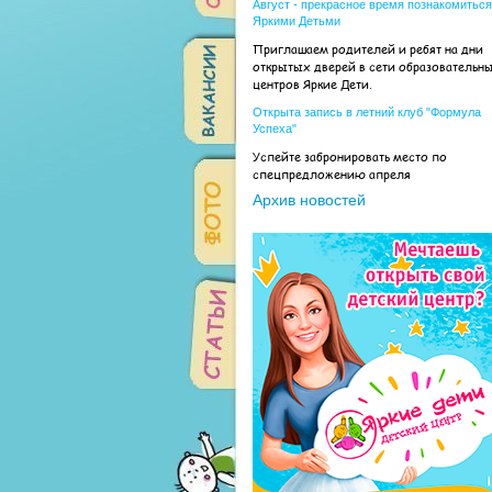
Август - прекрасное время познакомиться
Яркими Детьми
Приглашаем родителей и ребят на дни
открытых дверей в сети образовательн
центров Яркие Дети.
Открыта запись в летний клуб "Формула
Успеха"
Успейте забронировать место по
спецпредложению апреля
Архив новостей