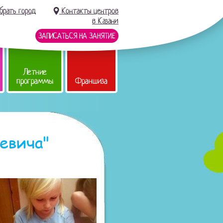
брать город
Контакты центров
в Казани
ЗАПИСАТЬСЯ НА ЗАНЯТИЕ
Летние
программы
Франшиза
евича"