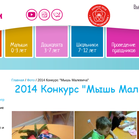
Вы
Малыши
Дошколята
Школьники
Проведение
0-3 лет
3-7 лет
7-12 лет
праздников
Главная
/
Фото
/ 2014 Конкурс "Мышь Малевича"
2014 Конкурс "Мышь Мал
нтр
кие
е и