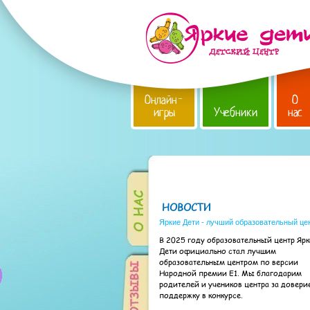
Онлайн-
О
игры
Учебники
нас
НОВОСТИ
Яркие Дети - лучший образовательный це
В 2025 году образовательный центр Яр
Дети официально стал лучшим
образовательным центром по версии
Народной премии Е1. Мы благодарим
родителей и учеников центра за довери
поддержку в конкурсе.