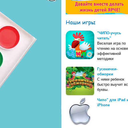
Наши игры
"ЧИПО-учусь
читать"
Веселая игра по
чтению на основе
эффективной
методики
Гусенички-
обжорки
С ними ребенок
быстро выучит в
буквы.
Чипо" для iPad 
iPhone