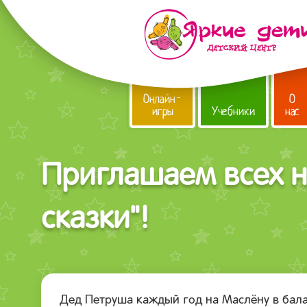
Онлайн-
О
игры
Учебники
нас
Приглашаем всех н
сказки"!
Дед Петруша каждый год на Маслёну в бала