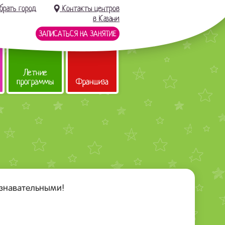
брать город
Контакты центров
в Казани
ЗАПИСАТЬСЯ НА ЗАНЯТИЕ
Летние
программы
Франшиза
знавательными!