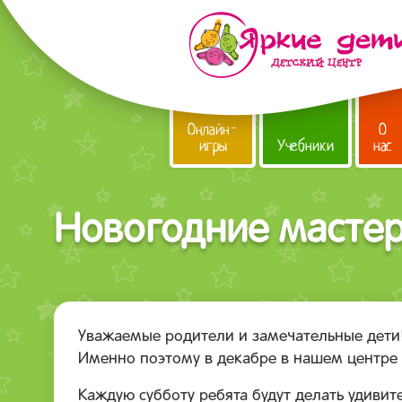
Онлайн-
О
игры
Учебники
нас
Новогодние мастер
Уважаемые родители и замечательные дети
Именно поэтому в декабре в нашем центре
Каждую субботу ребята будут делать удиви