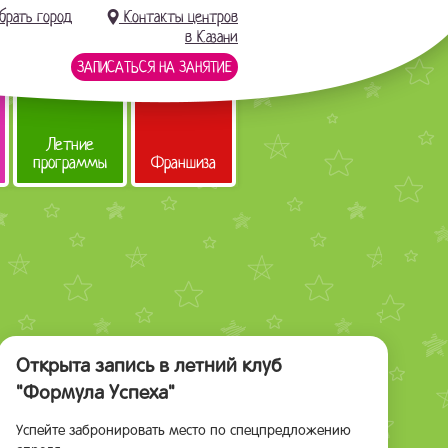
брать город
Контакты центров
в Казани
ЗАПИСАТЬСЯ НА ЗАНЯТИЕ
Летние
программы
Франшиза
Открыта запись в летний клуб
"Формула Успеха"
Успейте забронировать место по спецпредложению