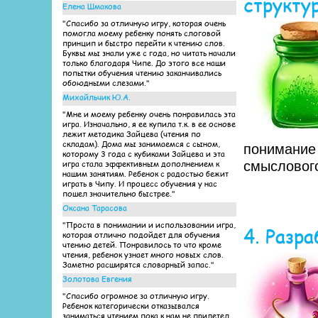
структу
Елена Шмакова
"Спасибо за отличную игру, которая очень
помогла моему ребенку понять слоговой
принцип и быстро перейти к чтению слов.
Буквы мы знали уже с года, но читать начали
только благодаря Чипе. До этого все наши
попытки обучения чтению заканчивались
обоюдными слезами."
Михайльчик Ю.А.
"Мне и моему ребенку очень понравилась эта
игра. Изначально, я ее купила т.к. в ее основе
лежит методика Зайцева (чтения по
складам). Дома мы занимаемся с сыном,
понимание 
которому 3 года с кубиками Зайцева и эта
игра стала эффективным дополнением к
смыслового
нашим занятиям. Ребенок с радостью бежит
играть в Чипу. И процесс обучения у нас
пошел значительно быстрее."
Оксана Тарасова
"Проста в понимании и использовании игра,
4. Разр
которая отлично подойдет для обучения
чтению детей. Понравилось то что кроме
чтения, ребенок узнает много новых слов.
Заметно расширятся словарный запас."
Золотова Евгения
"Спасибо огромное за отличную игру.
Ребенок категорически отказывался
заниматься чтением пока к нам не прилетел