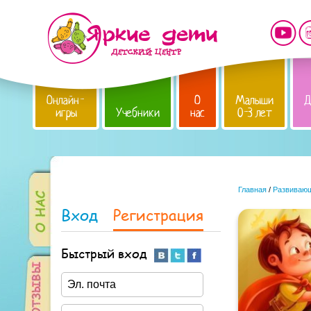
Онлайн-
О
Малыши
Д
игры
Учебники
нас
0-3 лет
Главная
/
Развивающ
Вход
Регистрация
Быстрый вход