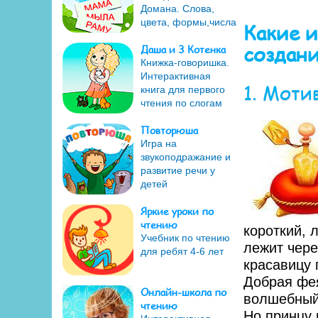
Домана. Слова,
цвета, формы,числа
Какие 
создан
Даша и 3 Котенка
Книжка-говоришка.
Интерактивная
1. Моти
книга для первого
чтения по слогам
Повторюша
Игра на
звукоподражание и
развитие речи у
детей
Яркие уроки по
чтению
короткий, 
Учебник по чтению
лежит чере
для ребят 4-6 лет
красавицу п
Добрая фея
Онлайн-школа по
волшебный 
чтению
Но принцу 