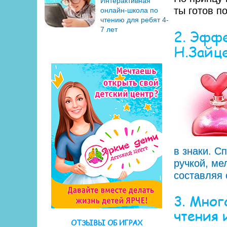
Интерактивная
ты готов п
онлайн-школа по
чтению для ребят 4-
7 лет
2. Эфф
Н.Зайц
в знаки. С
ручкой, ме
составляя 
3. Мног
чтения 
ОТЗЫВЫ ОБ ИГРАХ