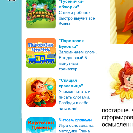
"
Гусенички-
обжорки
"
С ними ребенок
быстро выучит все
буквы.
"Паровозик
Буковка"
Запоминаем слоги.
Ежедневный 5-
минутный
тренажер.
"Спящая
красавица"
Учимся читать и
писать слогами.
Разбуди в себе
читателя!
постарше. 
сформирова
Читаем словами
осмысленн
Игра основана на
методике Глена