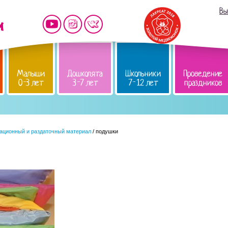
Вы
Малыши
Дошколята
Школьники
Проведение
0-3 лет
3-7 лет
7-12 лет
праздников
ационный и раздаточный материал
/ подушки