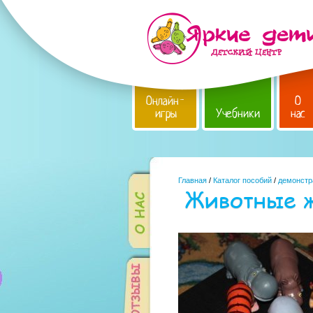
Онлайн-
О
игры
Учебники
нас
Главная
/
Каталог пособий
/
демонстр
Животные ж