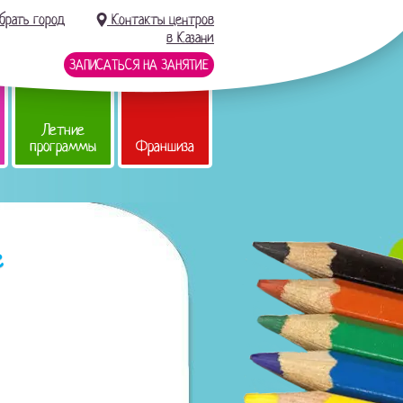
брать город
Контакты центров
в Казани
ЗАПИСАТЬСЯ НА ЗАНЯТИЕ
Летние
программы
Франшиза
е