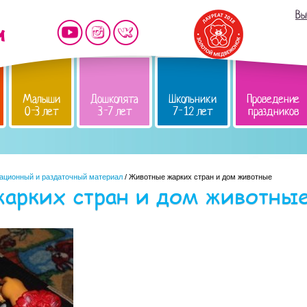
Вы
Малыши
Дошколята
Школьники
Проведение
0-3 лет
3-7 лет
7-12 лет
праздников
ационный и раздаточный материал
/ Животные жарких стран и дом животные
арких стран и дом животны