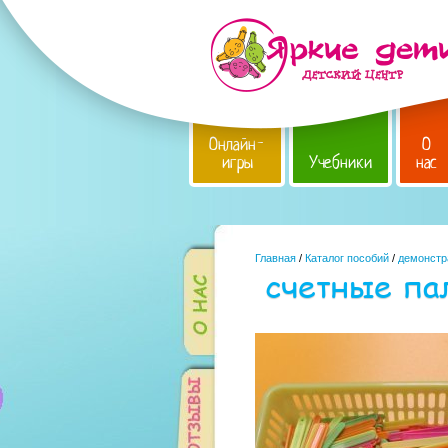
Онлайн-
О
игры
Учебники
нас
Главная
/
Каталог пособий
/
демонстр
счетные па