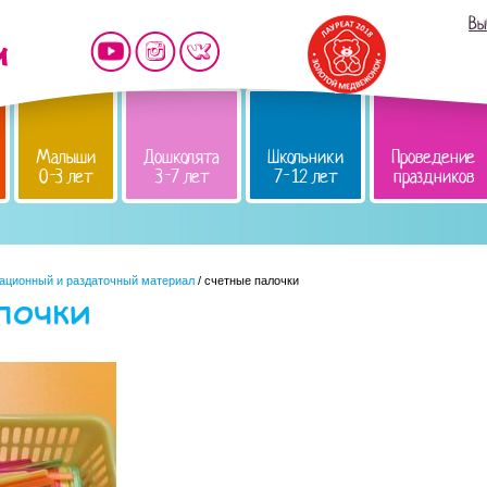
Вы
Малыши
Дошколята
Школьники
Проведение
0-3 лет
3-7 лет
7-12 лет
праздников
ационный и раздаточный материал
/ счетные палочки
лочки