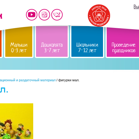
Вы
Малыши
Дошколята
Школьники
Проведение
0-3 лет
3-7 лет
7-12 лет
праздников
ационный и раздаточный материал
/ фигурки мал.
л.