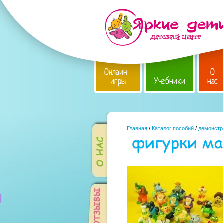
Онлайн-
О
игры
Учебники
нас
Главная
/
Каталог пособий
/
демонстр
фигурки ма