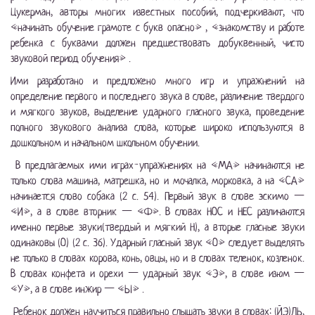
Цукерман, авторы многих известных пособий, подчеркивают, что
«начинать обучение грамоте с букв опасно» , «знакомству и работе
ребенка с буквами должен предшествовать добуквенный, чисто
звуковой период обучения» .
Ими разработано и предложено много игр и упражнений на
определение первого и последнего звука в слове, различение твердого
и мягкого звуков, выделение ударного гласного звука, проведение
полного звукового анализа слова, которые широко используются в
дошкольном и начальном школьном обучении.
В предлагаемых ими играх-упражнениях на «МА» начинаются не
только слова машина, матрешка, но и мочалка, морковка, а на «СА»
начинается слово собака (2 с. 54). Первый звук в слове эскимо —
«И», а в слове вторник — «Ф». В словах НОС и НЕС различаются
именно первые звуки(твердый и мягкий Н), а вторые гласные звуки
одинаковы (О) (2 с. 36). Ударный гласный звук «О» следует выделять
не только в словах корова, конь, овцы, но и в словах теленок, козленок.
В словах конфета и орехи — ударный звук «Э», в слове изюм —
«У», а в слове инжир — «Ы» .
Ребенок должен научиться правильно слышать звуки в словах: (ЙЭ)ЛЬ,