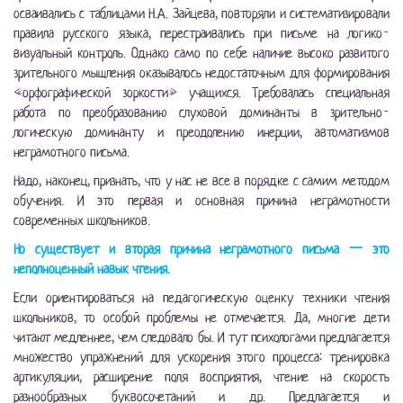
осваивались с таблицами Н.А. Зайцева, повторяли и систематизировали
правила русского языка, перестраивались при письме на логико-
визуальный контроль. Однако само по себе наличие высоко развитого
зрительного мышления оказывалось недостаточным для формирования
«орфографической зоркости» учащихся. Требовалась специальная
работа по преобразованию слуховой доминанты в зрительно-
логическую доминанту и преодолению инерции, автоматизмов
неграмотного письма.
Надо, наконец, признать, что у нас не все в порядке с самим методом
обучения. И это первая и основная причина неграмотности
современных школьников.
Но существует и вторая причина неграмотного письма — это
неполноценный навык чтения.
Если ориентироваться на педагогическую оценку техники чтения
школьников, то особой проблемы не отмечается. Да, многие дети
читают медленнее, чем следовало бы. И тут психологами предлагается
множество упражнений для ускорения этого процесса: тренировка
артикуляции, расширение поля восприятия, чтение на скорость
разнообразных буквосочетаний и др. Предлагается и