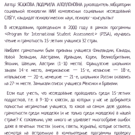
Автор: ЯСЮКОВА ЛЮДМИЛА АПОЛЛОНОВНА руководитель лаборатории
социальной психологии НИИ комплексных социальных исследований
СПбГУ, кандидат психологических наук, психолог-консультант
В исследовании, проведенном в 2000 году в рамках программы
«Program for International Student Assessment» (PISA), изучалось
чтение и грамотность 15-летних учащихся 32 стран.
Наиболее грамотными были признаны учащиеся Финляндии, Канады,
Новой Зеландии, Австралии, Ирландии, Кореи, Великобритании,
Японии, Швеции, Австрии (1-10 места). Французские школьники
заняли 14-е место, американские — 15-е, испанские — 18-е,
итальянские — 20-е, немецкие — 21-е, школьники России оказались
на 27-м месте. Замыкали список учащиеся Мексики и Бразилии.
Если еще учесть, что исследование проводилось среди 15-летних
подростков, т.е. в 9-10-х классах, до которых у нас не добираются
полностью неграмотные учащиеся, то каков на самом деле уровень
грамотности среди молодежи (и не только среди молодежи) в нашей
стране? К сожалению, уже никого не удивляет многообразие ошибок
даже в печатных текстах (книги, газеты, журналы), которые остаются,
несмотря на встроенную в компьютерные программы проверку