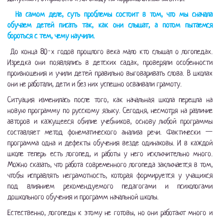
На самом деле, суть проблемы состоит в том, что мы сначала
обучаем детей писать так, как они слышат, а потом пытаемся
бороться с тем, чему научили.
До конца 80-х годов прошлого века мало кто слышал о логопедах.
Изредка они появлялись в детских садах, проверяли особенности
произношения и учили детей правильно выговаривать слова. В школах
они не работали, дети и без них успешно осваивали грамоту.
Ситуация изменилась после того, как начальная школа перешла на
новую программу по русскому языку. Сегодня, несмотря на различие
авторов и кажущееся обилие учебников, основу любой программы
составляет метод фонематического анализа речи. Фактически —
программа одна и дефекты обучения везде одинаковы. И в каждой
школе теперь есть логопед, и работы у него исключительно много.
Можно сказать, что работа современного логопеда заключается в том,
чтобы исправлять неграмотность, которая формируется у учащихся
под влиянием рекомендуемого педагогами и психологами
дошкольного обучения и программ начальной школы.
Естественно, логопеды к этому не готовы, но они работают много и