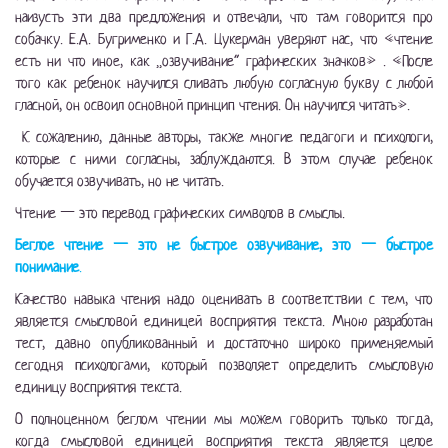
наизусть эти два предложения и отвечали, что там говорится про
собачку. Е.А. Бугрименко и Г.А. Цукерман уверяют нас, что «чтение
есть ни что иное, как „озвучивание“ графических значков» . «После
того как ребенок научился сливать любую согласную букву с любой
гласной, он освоил основной принцип чтения. Он научился читать».
К сожалению, данные авторы, также многие педагоги и психологи,
которые с ними согласны, заблуждаются. В этом случае ребенок
обучается озвучивать, но не читать.
Чтение — это перевод графических символов в смыслы.
Беглое чтение — это не быстрое озвучивание, это — быстрое
понимание
.
Качество навыка чтения надо оценивать в соответствии с тем, что
является смысловой единицей восприятия текста. Мною разработан
тест, давно опубликованный и достаточно широко применяемый
сегодня психологами, который позволяет определить смысловую
единицу восприятия текста.
О полноценном беглом чтении мы можем говорить только тогда,
когда смысловой единицей восприятия текста является целое