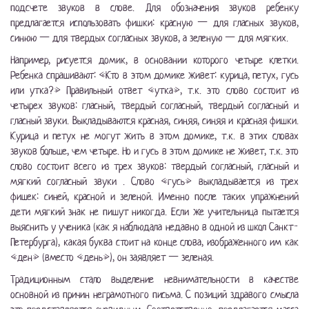
подсчете звуков в слове. Для обозначения звуков ребенку
предлагается использовать фишки: красную — для гласных звуков,
синюю — для твердых согласных звуков, а зеленую — для мягких.
Например, рисуется домик, в основании которого четыре клетки.
Ребенка спрашивают: «Кто в этом домике живет: курица, петух, гусь
или утка?» Правильный ответ «утка», т.к. это слово состоит из
четырех звуков: гласный, твердый согласный, твердый согласный и
гласный звуки. Выкладываются красная, синяя, синяя и красная фишки.
Курица и петух не могут жить в этом домике, т.к. в этих словах
звуков больше, чем четыре. Но и гусь в этом домике не живет, т.к. это
слово состоит всего из трех звуков: твердый согласный, гласный и
мягкий согласный звуки . Слово «гусь» выкладывается из трех
фишек: синей, красной и зеленой. Именно после таких упражнений
дети мягкий знак не пишут никогда. Если же учительница пытается
выяснить у ученика (как я наблюдала недавно в одной из школ Санкт-
Петербурга), какая буква стоит на конце слова, изображенного им как
«ден» (вместо «день»), он заявляет — зеленая.
Традиционным стало выделение невнимательности в качестве
основной из причин неграмотного письма. С позиций здравого смысла