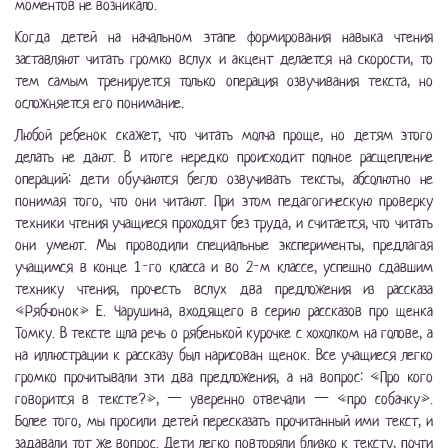
моментов не возникало.
Когда детей на начальном этапе формирования навыка чтения
заставляют читать громко вслух и акцент делается на скорости, то
тем самым тренируется только операция озвучивания текста, но
осложняется его понимание.
Любой ребенок скажет, что читать молча проще, но детям этого
делать не дают. В итоге нередко происходит полное расщепление
операций: дети обучаются бегло озвучивать тексты, абсолютно не
понимая того, что они читают. При этом педагогическую проверку
техники чтения учащиеся проходят без труда, и считается, что читать
они умеют. Мы проводили специальные эксперименты, предлагая
учащимся в конце 1-го класса и во 2-м классе, успешно сдавшим
технику чтения, прочесть вслух два предложения из рассказа
«Рябчонок» Е. Чарушина, входящего в серию рассказов про щенка
Томку. В тексте шла речь о рябенькой курочке с хохолком на голове, а
на иллюстрации к рассказу был нарисован щенок. Все учащиеся легко
громко прочитывали эти два предложения, а на вопрос: «Про кого
говорится в тексте?», — уверенно отвечали — «про собачку».
Более того, мы просили детей пересказать прочитанный ими текст, и
задавали тот же вопрос. Дети легко повторяли близко к тексту, почти