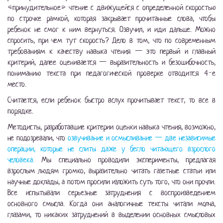
«принудительное» чтение с движущейся с определенной скоростью
по строчке рамкой, которая закрывает прочитанные слова, чтобы
ребенок не смог к ним вернуться. Озвучил, и иди дальше. Можно
спросить, при чем тут скорость? Дело в том, что по современным
требованиям к качеству навыка чтения — это первый и главный
критерий, далее оценивается — выразительность и безошибочность,
пониманию текста при педагогической проверке отводится 4-е
место.
Считается, если ребенок быстро вслух прочитывает текст, то все в
порядке.
Методисты, разработавшие критерии оценки навыка чтения, возможно,
не подозревали, что
озвучивание и осмысливание — две независимые
операции, которые не слиты даже у бегло читающего взрослого
человека.
Мы специально проводили эксперименты, предлагая
взрослым людям громко, выразительно читать газетные статьи или
научные доклады, а потом просили изложить суть того, что они прочли.
Все испытывали серьезные затруднения с воспроизведением
основного смысла. Когда они аналогичные тексты читали молча,
глазами, то никаких затруднений в выделении основных смысловых