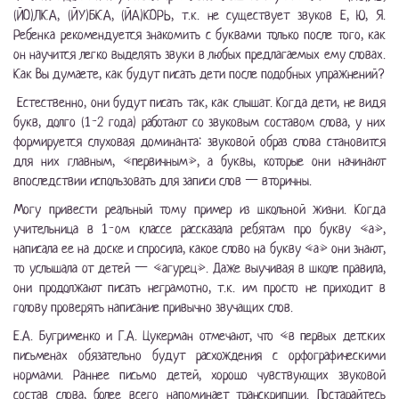
(ЙО)ЛКА, (ЙУ)БКА, (ЙА)КОРЬ, т.к. не существует звуков Е, Ю, Я.
Ребенка рекомендуется знакомить с буквами только после того, как
он научится легко выделять звуки в любых предлагаемых ему словах.
Как Вы думаете, как будут писать дети после подобных упражнений?
Естественно, они будут писать так, как слышат. Когда дети, не видя
букв, долго (1-2 года) работают со звуковым составом слова, у них
формируется слуховая доминанта: звуковой образ слова становится
для них главным, «первичным», а буквы, которые они начинают
впоследствии использовать для записи слов — вторичны.
Могу привести реальный тому пример из школьной жизни. Когда
учительница в 1-ом классе рассказала ребятам про букву «а»,
написала ее на доске и спросила, какое слово на букву «а» они знают,
то услышала от детей — «агурец». Даже выучивая в школе правила,
они продолжают писать неграмотно, т.к. им просто не приходит в
голову проверять написание привычно звучащих слов.
Е.А. Бугрименко и Г.А. Цукерман отмечают, что «в первых детских
письменах обязательно будут расхождения с орфографическими
нормами. Раннее письмо детей, хорошо чувствующих звуковой
состав слова, более всего напоминает транскрипции. Постарайтесь