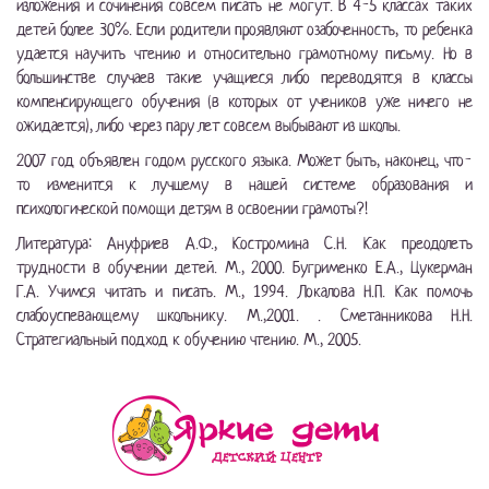
изложения и сочинения совсем писать не могут. В 4-5 классах таких
детей более 30%. Если родители проявляют озабоченность, то ребенка
удается научить чтению и относительно грамотному письму. Но в
большинстве случаев такие учащиеся либо переводятся в классы
компенсирующего обучения (в которых от учеников уже ничего не
ожидается), либо через пару лет совсем выбывают из школы.
2007 год объявлен годом русского языка. Может быть, наконец, что-
то изменится к лучшему в нашей системе образования и
психологической помощи детям в освоении грамоты?!
Литература: Ануфриев А.Ф., Костромина С.Н. Как преодолеть
трудности в обучении детей. М., 2000. Бугрименко Е.А., Цукерман
Г.А. Учимся читать и писать. М., 1994. Локалова Н.П. Как помочь
слабоуспевающему школьнику. М.,2001. . Сметанникова Н.Н.
Стратегиальный подход к обучению чтению. М., 2005.