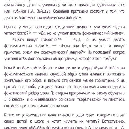
оказываются дети, научившиеся читать с помощью буквенных касс
или кубиков Н.А. Зайцева. Основная претензия состоит в том, что
дети не знакомы с фонематическим анализом.
Обычно у меня происходит следующий диалог с учителем: «Дети
читают бегло?» — «Да, но не умеют делать фонематический анализ».
— «Дети пишут грамотно?» — «Да, но не умеют делать
фонематический анализ». — «Если они бегло читают и пишут
грамотно, зачем им фонематический анализ?» На последний вопрос
учителя отвечают ссылками на программу, которая этого требует.
Если в первом классе бегло читающие дети усердствуют в освоении
фонематического анализа, слуховой образ слова начинает вытеснять
зрительный его образ, и письмо становится менее грамотным. Я не
против того, чтобы учащиеся знали, что такое фонема и могли сделать
фонетический разбор слова. По старым программам их этому обучали в
5-6 классах, и они овладевали основами теоретической лингвистики,
сохраняя при этом грамотное письмо.
Какие же рекомендации дают психологи родителям, которые готовят
своих детей к школе и хотят научить их читать? Естественно,
рекомендуют развивать фонематический слух. Е.А. Бугрименко и Г.А.