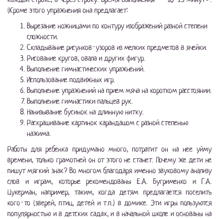
(Кроме этого упражнения она предлагает:
Вырезание ножницами по контуру изображений разной степени
сложности.
Складывание рисунков-узоров из мелких предметов в ячейки.
Рисование кругов, овала и других фигур.
Выполнение гимнастических упражнений.
Использование подвижных игр.
Выполнение упражнений на прием мяча на коротком расстоянии.
Выполнение гимнастики пальцев рук.
Нанизывание бусинок на длинную нитку.
Раскрашивание картинок карандашом с разной степенью
нажима.
Работы для ребенка придумано много, потратит он на нее уйму
времени, только грамотней он от этого не станет. Почему же дети не
пишут мягкий знак? Во многом благодаря именно звуковому анализу
слов и играм, которые рекомендованы Е.А. Бугрименко и Г.А.
Цукерман, например, таким, когда детям предлагается поселить
кого-то (зверей, птиц, детей и т.п.) в домике. Эти игры пользуются
популярностью и в детских садах, и в начальной школе и основаны на