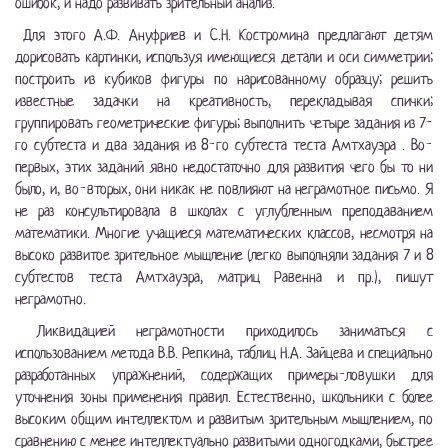
ошибок, и надо развивать зрительный анализ.
Для этого А.Ф. Ануфриев и С.Н. Костромина предлагают детям
дорисовать картинки, используя имеющиеся детали и оси симметрии;
построить из кубиков фигуры по нарисованному образцу; решить
известные задачки на креативность, перекладывая спички;
группировать геометрические фигуры; выполнить четыре задания из 7-
го субтеста и два задания из 8-го субтеста теста Амтхауэра . Во-
первых, этих заданий явно недостаточно для развития чего бы то ни
было, и, во-вторых, они никак не повлияют на неграмотное письмо. Я
не раз консультировала в школах с углубленным преподаванием
математики. Многие учащиеся математических классов, несмотря на
высоко развитое зрительное мышление (легко выполняли задания 7 и 8
субтестов теста Амтхауэра, матриц Равенна и пр.), пишут
неграмотно.
Ликвидацией неграмотности приходилось заниматься с
использованием метода В.В. Репкина, таблиц Н.А. Зайцева и специально
разработанных упражнений, содержащих примеры-ловушки для
уточнения зоны применения правил. Естественно, школьники с более
высоким общим интеллектом и развитым зрительным мышлением, по
сравнению с менее интеллектуально развитыми одногодками, быстрее