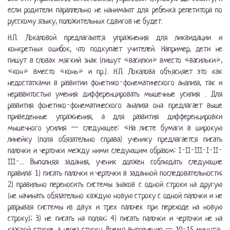
если родители параллельно не нанимают для ребенка репетитора по
русскому языку, положительных сдвигов не будет.
Н.П. Локаловой предлагаются упражнения для ликвидации и
конкретных ошибок, что подкупает учителей. Например, дети не
пишут в словах мягкий знак (пишут «василки» вместо «васильки»,
«кон» вместо «конь» и пр.). Н.П. Локалова объясняет это как
недостатками в развитии фонетико-фонематического анализа, так и
неразвитостью умения дифференцировать мышечные усилия . Для
развития фонетико-фонематического анализа она предлагает выше
приведенные упражнения, а для развития дифференцировки
мышечного усилия — следующее: «На листе бумаги в широкую
линейку (поля обязательно справа) ученику предлагается писать
палочки и черточки между ними следующим образом: I-II-III-I-II-
III-... Выполняя задания, ученик должен соблюдать следующие
правила: 1) писать палочки и черточки в заданной последовательности;
2) правильно переносить системы знаков с одной строки на другую
(не начинать обязательно каждую новую строку с одной палочки и не
разрывая системы из двух и трех палочек при переходе на новую
строку); 3) не писать на полях; 4) писать палочки и черточки не на
каждой строке, а через строку. Время выполнения — 10-15 минут».