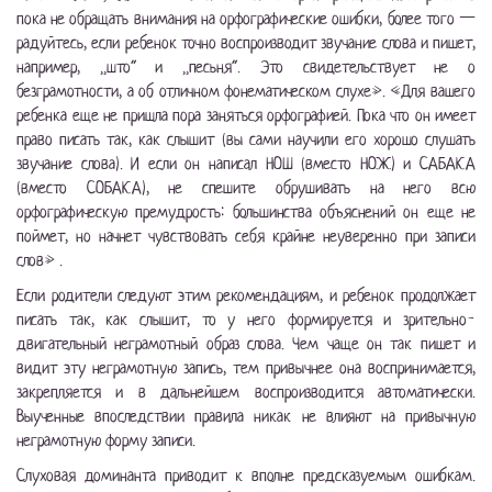
пока не обращать внимания на орфографические ошибки, более того —
радуйтесь, если ребенок точно воспроизводит звучание слова и пишет,
например, „што“ и „песьня“. Это свидетельствует не о
безграмотности, а об отличном фонематическом слухе». «Для вашего
ребенка еще не пришла пора заняться орфографией. Пока что он имеет
право писать так, как слышит (вы сами научили его хорошо слушать
звучание слова). И если он написал НОШ (вместо НОЖ) и САБАКА
(вместо СОБАКА), не спешите обрушивать на него всю
орфографическую премудрость: большинства объяснений он еще не
поймет, но начнет чувствовать себя крайне неуверенно при записи
слов» .
Если родители следуют этим рекомендациям, и ребенок продолжает
писать так, как слышит, то у него формируется и зрительно-
двигательный неграмотный образ слова. Чем чаще он так пишет и
видит эту неграмотную запись, тем привычнее она воспринимается,
закрепляется и в дальнейшем воспроизводится автоматически.
Выученные впоследствии правила никак не влияют на привычную
неграмотную форму записи.
Слуховая доминанта приводит к вполне предсказуемым ошибкам.