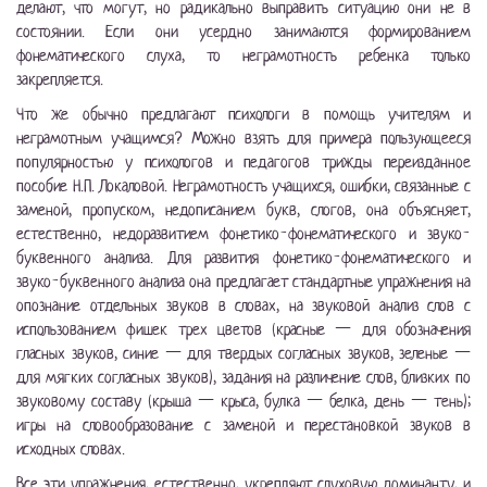
делают, что могут, но радикально выправить ситуацию они не в
состоянии. Если они усердно занимаются формированием
фонематического слуха, то неграмотность ребенка только
закрепляется.
Что же обычно предлагают психологи в помощь учителям и
неграмотным учащимся? Можно взять для примера пользующееся
популярностью у психологов и педагогов трижды переизданное
пособие Н.П. Локаловой. Неграмотность учащихся, ошибки, связанные с
заменой, пропуском, недописанием букв, слогов, она объясняет,
естественно, недоразвитием фонетико-фонематического и звуко-
буквенного анализа. Для развития фонетико-фонематического и
звуко-буквенного анализа она предлагает стандартные упражнения на
опознание отдельных звуков в словах, на звуковой анализ слов с
использованием фишек трех цветов (красные — для обозначения
гласных звуков, синие — для твердых согласных звуков, зеленые —
для мягких согласных звуков), задания на различение слов, близких по
звуковому составу (крыша — крыса, булка — белка, день — тень);
игры на словообразование с заменой и перестановкой звуков в
исходных словах.
Все эти упражнения, естественно, укрепляют слуховую доминанту, и