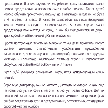
предложение. В этом случае, читая, ребенок сразу схватывает смысл
целого предложения и легко понимает любые тексты. Таких детей
можно обучить грамотному письму, но в начальной школе их не более
2-4 человек на класс. В качестве смысловой единицы восприятия
текста может выступать словосочетание. В этом случае смысл
предложения понимается не сразу, а как бы складывается из двух-
трех кусков, и навык чтения уже неполноценен.
Просто построенные тексты на знакомые темы дети понимать могут.
Однако длинные, стилистически усложненные предложения,
характерные для литературных произведений, понимаются с трудом,
частично и искаженно. Мысленные метания героев и философские
рассуждения оказываются совсем непонятными.
Более 60% учащихся оканчивают школу, имея неполноценный навык
чтения.
Серьезную литературу они не читают. Диктанты некоторые из них еще
написать могут, но сочинения они не могут писать совсем. Для их
сочинений характерно лингвистически неграмотное построение фраз,
ошибки согласования слов в предложении и, естественно, стандартные
орфографические ошибки.