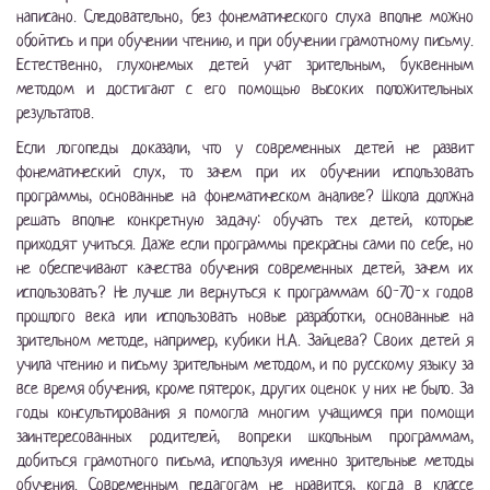
написано. Следовательно, без фонематического слуха вполне можно
обойтись и при обучении чтению, и при обучении грамотному письму.
Естественно, глухонемых детей учат зрительным, буквенным
методом и достигают с его помощью высоких положительных
результатов.
Если логопеды доказали, что у современных детей не развит
фонематический слух, то зачем при их обучении использовать
программы, основанные на фонематическом анализе? Школа должна
решать вполне конкретную задачу: обучать тех детей, которые
приходят учиться. Даже если программы прекрасны сами по себе, но
не обеспечивают качества обучения современных детей, зачем их
использовать? Не лучше ли вернуться к программам 60-70-х годов
прошлого века или использовать новые разработки, основанные на
зрительном методе, например, кубики Н.А. Зайцева? Своих детей я
учила чтению и письму зрительным методом, и по русскому языку за
все время обучения, кроме пятерок, других оценок у них не было. За
годы консультирования я помогла многим учащимся при помощи
заинтересованных родителей, вопреки школьным программам,
добиться грамотного письма, используя именно зрительные методы
обучения. Современным педагогам не нравится, когда в классе