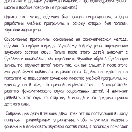
достигают отдельные учащиеся гимназий, а про общеобразовательные
школы и вообще говорить не приходится.)
Однако этот метод обучения был признан неправильным, и были
разработаны учебные программы, в основу которых был положен
звуковой анализ речи.
Современные программы, основанные на фонематическом методе,
обучают, в первую очередь, звуковому анализу речи, определению
звукового состава слова. Только после этого детей знакомят с
буквами и показывают, как переводить звуковой образ в буквенную
запись, т.е. обучают детей писать так, как они слышат. И после этого
мы удивляемся повальной неграмотности. Однако ни педагоги, ни
психологи не подвергают сомнению качество учебной программы, но
единодушны в том, что причина неграмотности — в недостатках
развития фонематического слуха современных детей. И начинают
развивать этот слух со старшей, а иногда и со средней группы
детского сада.
Современные дети в течение двух-трех лет до поступления в школу
выполняют разнообразные упражнения, чтобы научиться выделять
фонемы и анализировать звуковой состав слова, а логопеды помогают