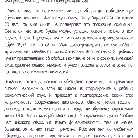
им преодолевать дефекты звукопроизношения.
Миф о том, что фонематический слух абсолютно необходим при
обучении чтению и грамотному письму, так утвердился за последние
20 лет, что уже никто не подвергает это положение сомнению.
Считается, что даже буквы можно успешно усвоить только в том
случае, «если: 1) ребенок имеет четкий слуховой и артикуляционный
образ звука, т.е. когда он звук дифференцирует, не смешивая с
другими, что называется фонематическим восприятием; 2) ребенок
имеет представление об обобщенном звуке речи, о фонеме, имеющей
смыслоразличительное значение, и умеет выделять звуки из речи, т.е.
проводить фонематический анализ».
Педагоги, логопеды, психологи убеждают родителей, что грамотное
письмо невозможно, если до школы не сформировать у ребенка
фонематический слух. И приводят в подтверждение своих слов
неграмотность современных школьников. Однако любой педагог,
логопед, психолог может прийти в школу, где обучаются глухонемые
дети. (Я в такой школе работала 4 года.) У глухонемых детей вообще
нет никакого слуха, не только фонематического, тем не менее,
большинство из них пишет грамотно. Работают они по учебникам
общеобразовательных школ, читают и вполне понимают, что в них