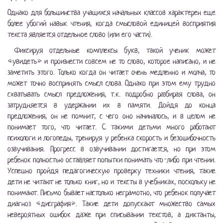
Однако для большинства учащихся начальных классов характерен еще
более убогий навык чтения, когда смысловой единицей восприятия
текста является отдельное слово (или его части).
Фиксируя отдельные комплексы букв, такой ученик может
«увидеть» и произнести совсем не то слово, которое написано, и не
заметить этого. Только когда он читает очень медленно и молча, то
может точно воспринять смысл слова. Однако при этом ему трудно
схватывать смысл предложения, т.к. подробно разбирая слова, он
затрудняется в удержании их в памяти. Дойдя до конца
предложения, он не помнит, с чего оно начиналось, и в целом не
понимает того, что читает. С такими детьми много работают
психологи и логопеды, тренируя у ребенка скорость и безошибочность
озвучивания. Прогресс в озвучивании достигается, но при этом
ребенок полностью оставляет попытки понимать что-либо при чтении.
Успешно пройдя педагогическую проверку техники чтения, такие
дети не читают не только книг, но и тексты в учебниках, поскольку не
понимают. Письмо бывает настолько неграмотно, что ребенок получает
диагноз «дисграфия». Такие дети допускают множество самых
невероятных ошибок даже при списывании текстов, а диктанты,