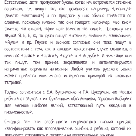
Естественно, дети пропускают буквы, когда им встречается стечение
согласных, т.е. пишут так, как произносят, например, «лесница»
(вместо «лестница») и пр. Предлоги у них обычно сливаются со
словами, поскольку именно так они говорят, например, «во кно»
(вместо «в окно»), «фки но» (вместо «в кино»). Поскольку нет
звуков Я, Ё, Е, Ю, то дети пишут «йожик», «йащик», «зельоный»,
«йула» и пр. Глухие и звонкие согласные они тоже пишут в
соответствии с тем, как в каждом конкретном случае слышится, а
именно: «флак» и «флаги», «дуп» и «на дубе». И чем чаще они
так пишут, тем прочнее закрепляются и автоматизируются
неграмотные варианты написания. Любой учитель русского языка
может привести еще много интересных примеров из школьных
тетрадей.
Трудно согласиться с Е.А. Бугрименко и Г.А. Цукерман, что «ведя
ребенка от звуков к их буквенным обозначениям, взрослый выбирает
для малыша наиболее легкий, естественный путь введения в
письменность».
Сегодня все эти особенности неграмотного письма принято
квалифицировать как логопедические ошибки, а ребенка, который их
допускает, отправлять к логопеду на коррекционные занятия.