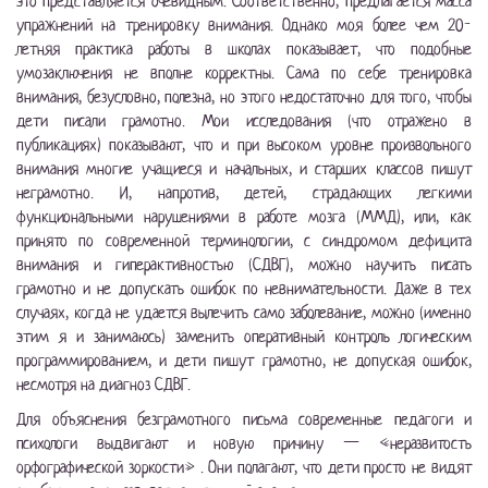
это представляется очевидным. Соответственно, предлагается масса
упражнений на тренировку внимания. Однако моя более чем 20-
летняя практика работы в школах показывает, что подобные
умозаключения не вполне корректны. Сама по себе тренировка
внимания, безусловно, полезна, но этого недостаточно для того, чтобы
дети писали грамотно. Мои исследования (что отражено в
публикациях) показывают, что и при высоком уровне произвольного
внимания многие учащиеся и начальных, и старших классов пишут
неграмотно. И, напротив, детей, страдающих легкими
функциональными нарушениями в работе мозга (ММД), или, как
принято по современной терминологии, с синдромом дефицита
внимания и гиперактивностью (СДВГ), можно научить писать
грамотно и не допускать ошибок по невнимательности. Даже в тех
случаях, когда не удается вылечить само заболевание, можно (именно
этим я и занимаюсь) заменить оперативный контроль логическим
программированием, и дети пишут грамотно, не допуская ошибок,
несмотря на диагноз СДВГ.
Для объяснения безграмотного письма современные педагоги и
психологи выдвигают и новую причину — «неразвитость
орфографической зоркости» . Они полагают, что дети просто не видят