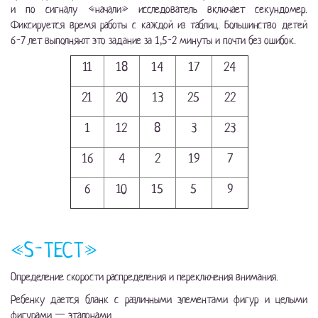
и по сигналу «начали» исследователь включает секундомер.
Фиксируется время работы с каждой из таблиц. Большинство детей
6-7
лет выполняют это задание за
1,5-2
минуты и почти без ошибок.
11
18
14
17
24
21
20
13
25
22
1
12
8
3
23
16
4
2
19
7
6
10
15
5
9
«S-ТЕСТ»
Определение скорости распределения и переключения внимания.
Ребенку дается бланк с различными элементами фигур и целыми
фигурами — эталонами.