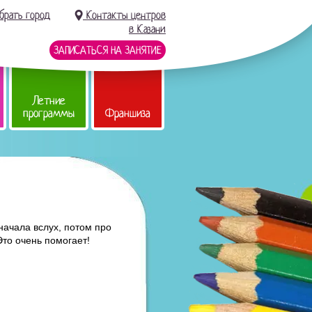
брать город
Контакты центров
в Казани
ЗАПИСАТЬСЯ НА ЗАНЯТИЕ
Летние
программы
Франшиза
ачала вслух, потом про
 Это очень помогает!