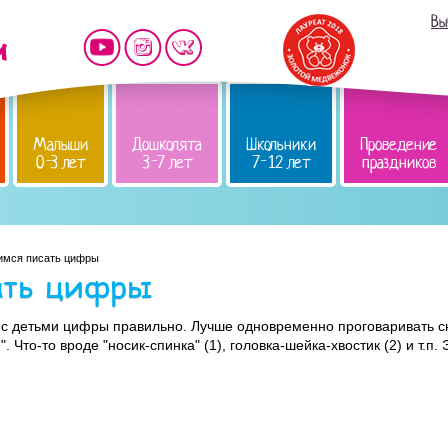
Вы
Малыши
Дошколята
Школьники
Проведение
0-3 лет
3-7 лет
7-12 лет
праздников
имся писать цифры
ать цифры
 с детьми цифры правильно. Лучше одновременно проговаривать сн
. Что-то вроде "носик-спинка" (1), головка-шейка-хвостик (2) и т.п.