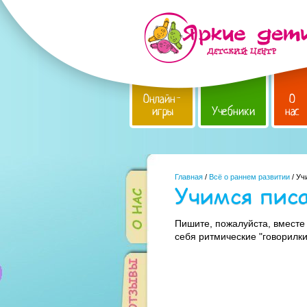
Онлайн-
О
игры
Учебники
нас
Главная
/
Всё о раннем развитии
/ Уч
Учимся пис
Пишите, пожалуйста, вместе
себя ритмические "говорилки"